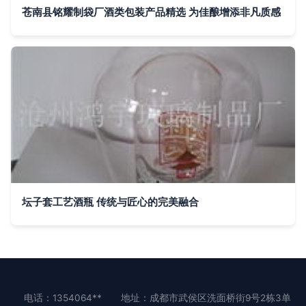
苍南县铭耀制袋厂酒类包装产品精选 为佳酿增添非凡质感
坛子套工艺酒瓶 传统与匠心的完美融合
电话：1354064**
地址：成都市武侯区洗面桥街9号2栋3单