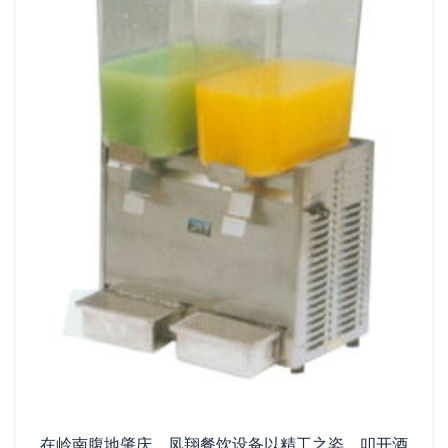
在岭南腹地肇庆，凤翔餐饮设备以精工之姿，叩开酒