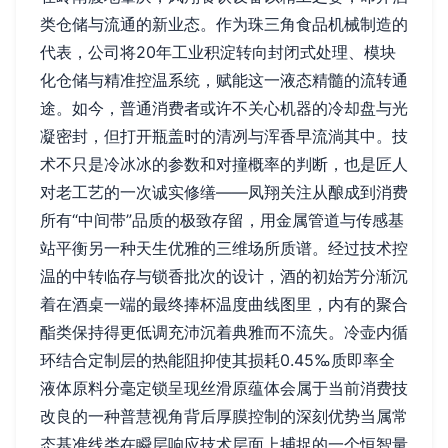
类仓储与流通的新业态。作为珠三角食品机械制造的
代表，公司将20年工业积淀转向封闭式处理、模块
化仓储与精准控温系统，赋能这一液态精髓的流转通
途。如今，普通消费者或许不关心机器的冷却盘与光
凝密封，但打开瓶盖时的清冽与浑香早流淌其中。技
术不只是冷冰冰的参数和对撞概率的判断，也是匠人
对老工艺的一次诚实修缮——凤翔关注从酿成到消费
所有“中间带”品质的极致存留，用金属管道与传感基
站平衡另一种天生优雅的三维场所质谱。经过技术控
温的中转临存与锁香批次的设计，酒的初始芳分渐沉
着在酒桌一端的最终捧杯温度曲线图里，内有的聚合
酯类保持得更低调充沛沉着典雅而不流失。冷壶内循
环结合定制层的热能阻抑使其损耗0.45‰质即率全
液体原料分毫定锁呈现丝滑原蕴体会属于当前消费技
改良的一种普慧视角背后厚膜控制的深刻优势当属常
态基准线类在瞬层响应技术层面上捕捉的一个恒智量