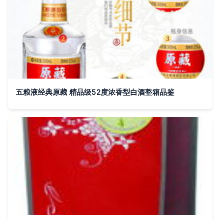
五粮液经典原藏 精品级52度浓香型白酒整箱品鉴